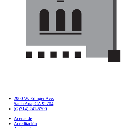
2900 W. Edinger Ave.
Santa Ana, CA 92704
(G)714) 241-5700
Acerca de
Acreditación