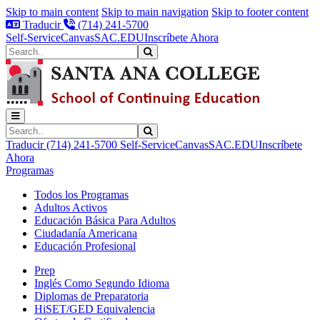
Skip to main content
Skip to main navigation
Skip to footer content
Traducir
(714) 241-5700
Self-Service
Canvas
SAC.EDU
Inscríbete Ahora
Search
Submit Search
Search
Submit Search
Traducir
(714) 241-5700
Self-Service
Canvas
SAC.EDU
Inscríbete
Ahora
Programas
Todos los Programas
Adultos Activos
Educación Básica Para Adultos
Ciudadanía Americana
Educación Profesional
Prep
Inglés Como Segundo Idioma
Diplomas de Preparatoria
HiSET/GED Equivalencia